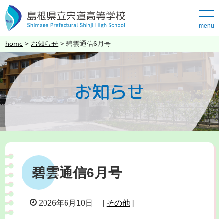
このページの本文へ
メ
ニ
ュ
こ
home
>
お知らせ
>
碧雲通信6月号
ー
の
ペ
ー
お知らせ
ジ
の
位
置:
碧雲通信6月号
2026年6月10日
[
その他
]