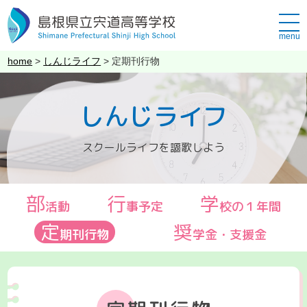
このページの本文へ
メ
ニ
ュ
こ
home
>
しんじライフ
>
定期刊行物
ー
の
ペ
しんじライフ
ー
ジ
の
スクールライフを謳歌しよう
位
置:
部
行
学
活動
事予定
校の１年間
定
奨
期刊行物
学金・支援金