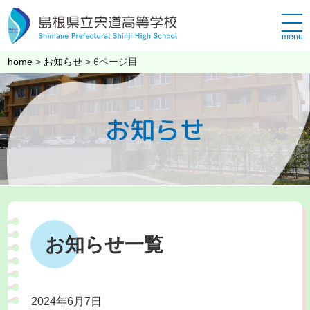
このページの本文へ
メ
ニ
ュ
こ
home
>
お知らせ
>
6ページ目
ー
の
ペ
ー
お知らせ
ジ
の
位
置:
お知らせ一覧
2024年6月7日